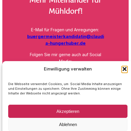
Mehr
Miteinander für
Mühldorf
!
E-Mail für Fragen und Anregungen:
buergermeisterkandidatin@claudi
a-hungerhuber.de
Folgen Sie mir gerne auch auf Social
Media:
Facebook
Instagram
Einwilligung verwalten
Dank an alle meine Unterstützer!
Die Webseite verwendet Cookies, um Social Media Inhalte anzuzeigen
und Einstellungen zu speichern. Ohne Ihre Zustimmimg können einige
Inhalte der Webseite nicht angezeigt werden.
SPD Ortsverein Mühldorf
Akzeptieren
Kontakt
Ablehnen
Transparenzbekanntmachung