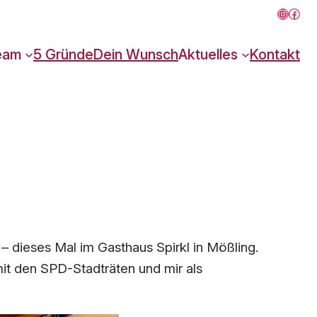
Instagr
Face
eam
5 Gründe
Dein Wunsch
Aktuelles
Kontakt
 dieses Mal im Gasthaus Spirkl in Mößling.
mit den SPD-Stadträten und mir als