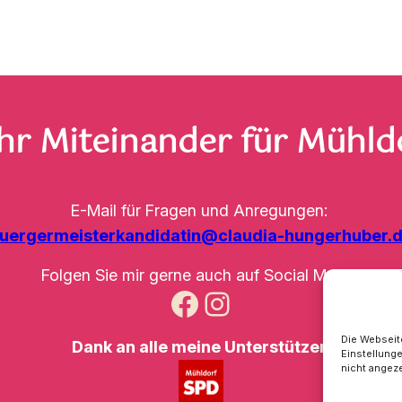
hr
Miteinander für Mühld
E-Mail für Fragen und Anregungen:
uergermeisterkandidatin@claudia-hungerhuber.
Folgen Sie mir gerne auch auf Social Media:
Facebook
Instagram
Die Webseit
Dank an alle meine Unterstützer!
Einstellung
nicht angez