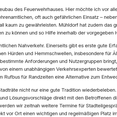
bau des Feuerwehrhauses. Hier möchte ich vor allem
renamtlichen, oft auch gefährlichen Einsatz – neben 
fall kaum zu gewährleisten. Mühldorf hat zudem das g
 zu können und so Hilfe innerhalb der vorgegeben Hil
entlichen Nahverkehr. Einerseits gibt es erste gute 
hen Hürden und Hemmschwellen, insbesondere für Älte
r bestimmte Anforderungen und Nutzergruppen bringt,
on einem unabhängigen Verkehrsexperten bewertet we
em Rufbus für Randzeiten eine Alternative zum Entw
adträte nicht nur eine gute Tradition wiederbeleben
nd Lösungsvorschläge direkt mit den Betroffenen di
werden wir zeitnah weitere Termine für Stadteilgespr
kt vor Ort einen wichtigen und regelmäßigen Platz im